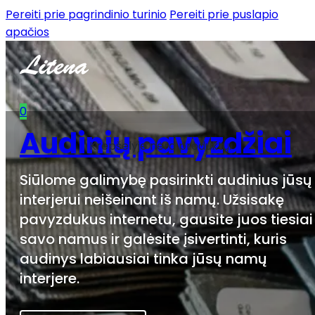
Pereiti prie pagrindinio turinio
Pereiti prie puslapio
apačios
0
Audinių pavyzdžiai
Krepšelyje nėra produktų.
Siūlome galimybę pasirinkti audinius jūsų
interjerui neišeinant iš namų. Užsisakę
pavyzdukus internetu, gausite juos tiesiai 
savo namus ir galėsite įsivertinti, kuris
audinys labiausiai tinka jūsų namų
interjere.