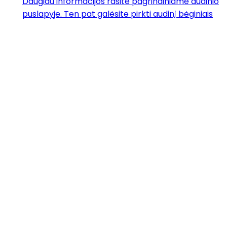
Daugiau informacijos rasite pagrindiniame audinio
puslapyje. Ten pat galėsite pirkti audinį bėginiais
metrais.
Bergamo 10
12,60
€
Taisyklės ir
garantijos
Privatumo politika
Dažniausiai
užduodami
klausimai
Apie mus
Kontaktai
Facebook