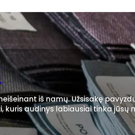
i
i neišeinant iš namų. Užsisakę pavyzd
ti, kuris audinys labiausiai tinka jūsų