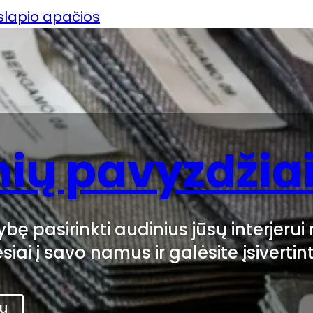
uslapio apačios
ių pavyzdžia
bę pasirinkti audinius jūsų interjeru
esiai į savo namus ir galėsite įsivertin
au