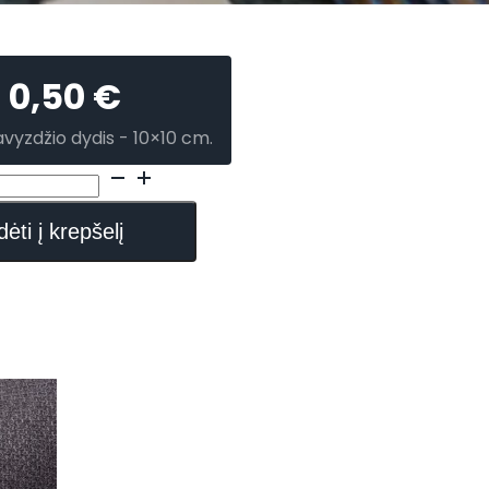
0,50
€
avyzdžio dydis - 10×10 cm.
dėti į krepšelį