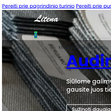
Pereiti prie pagrindinio turinio
Pereiti prie p
0
Krepšelyje nėra produktų.
Audin
Siūlome galimy
gausite juos ti
Sužinoti daugi