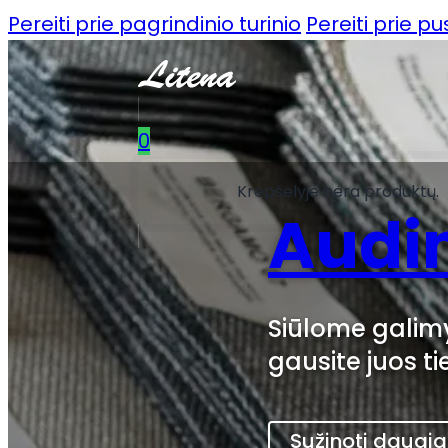
Pereiti prie pagrindinio turinio
Pereiti prie p
0
Krepšelyje nėra produktų.
Audin
Siūlome galimy
gausite juos ti
Sužinoti daugi