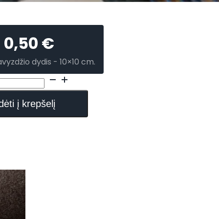
0,50
€
avyzdžio dydis - 10×10 cm.
dėti į krepšelį