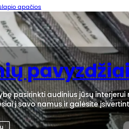
uslapio apačios
ių pavyzdžia
bę pasirinkti audinius jūsų interjeru
esiai į savo namus ir galėsite įsivertin
au