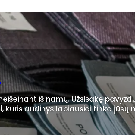
i
i neišeinant iš namų. Užsisakę pavyzd
ti, kuris audinys labiausiai tinka jūsų