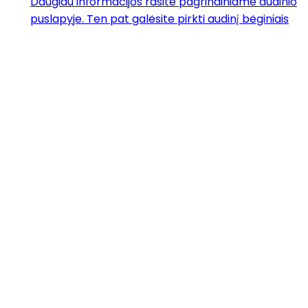
Daugiau informacijos rasite pagrindiniame audinio
puslapyje. Ten pat galėsite pirkti audinį bėginiais
metrais.
Opera 07
11,40
€
Naujiena
Taisyklės ir
garantijos
Privatumo politika
Dažniausiai
užduodami
klausimai
Apie mus
Kontaktai
Facebook