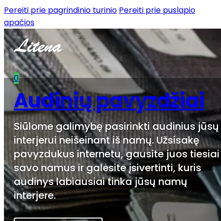
Pereiti prie pagrindinio turinio
Pereiti prie puslapio
apačios
0
Audinių pavyzdžiai
Krepšelyje nėra produktų.
Siūlome galimybę pasirinkti audinius jūsų
interjerui neišeinant iš namų. Užsisakę
pavyzdukus internetu, gausite juos tiesiai 
savo namus ir galėsite įsivertinti, kuris
audinys labiausiai tinka jūsų namų
interjere.