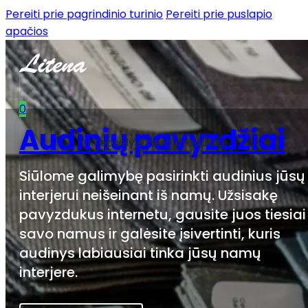
Pereiti prie pagrindinio turinio
Pereiti prie puslapio
apačios
0
Audinių pavyzdžiai
Krepšelyje nėra produktų.
Siūlome galimybę pasirinkti audinius jūsų
interjerui neišeinant iš namų. Užsisakę
pavyzdukus internetu, gausite juos tiesiai 
savo namus ir galėsite įsivertinti, kuris
audinys labiausiai tinka jūsų namų
interjere.