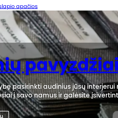
uslapio apačios
ių pavyzdžia
bę pasirinkti audinius jūsų interjeru
esiai į savo namus ir galėsite įsivertin
au