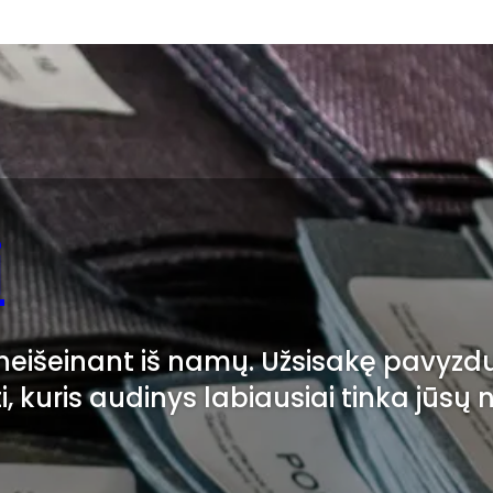
i
i neišeinant iš namų. Užsisakę pavyzd
ti, kuris audinys labiausiai tinka jūsų