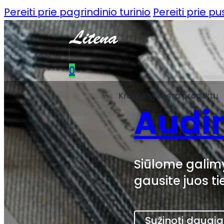
Pereiti prie pagrindinio turinio
Pereiti prie p
0
Krepšelyje nėra produktų.
Audin
Siūlome galimy
gausite juos ti
Sužinoti daugi