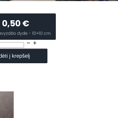
0,50
€
avyzdžio dydis - 10×10 cm.
dėti į krepšelį