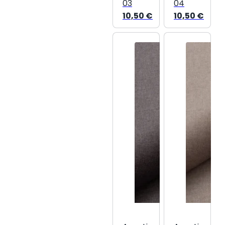
03
04
10,50
€
10,50
€