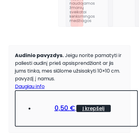
naudojamos
žmonių
sveikatai
kenksmingos
medžiagos
Audinio pavyzdys.
Jeigu norite pamatyti ir
paliesti audinį prieš apsisprendžiant ar jis
jums tinka, mes siūlome užsisakyti 10×10 cm.
pavyzdį į namus.
Daugiau info
0,50
€
Į krepšelį