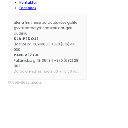
Kontaktai
Facebook
Litena firminėse parduotuvėse galite
gyvai pamatyti ir paliesti daugelį
audinių.
KLAIPĖDOJE
Baltijos pr. 10, 94108 || +370 (616) 44
030
PANEVĖŽYJE
Paliūniškio g. 1B, 35113 || +370 (682) 28
902
Darbo dienomis nuo 9:00 iki 18:00 val.
©1995-2026 Litena