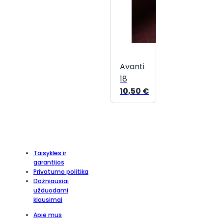
Avanti
18
10,50
€
Taisyklės ir
garantijos
Privatumo politika
Dažniausiai
užduodami
klausimai
Apie mus