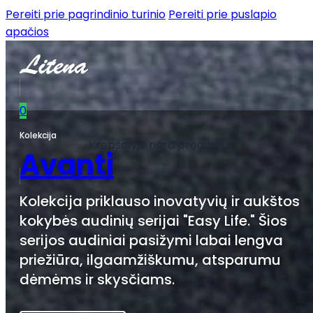
Pereiti prie pagrindinio turinio
Pereiti prie puslapio
apačios
0
Kolekcija
Krepšelyje nėra produktų.
Avanti
Kolekcija priklauso inovatyvių ir aukštos
kokybės audinių serijai "Easy Life." Šios
serijos audiniai pasižymi labai lengva
priežiūra, ilgaamžiškumu, atsparumu
dėmėms ir skysčiams.