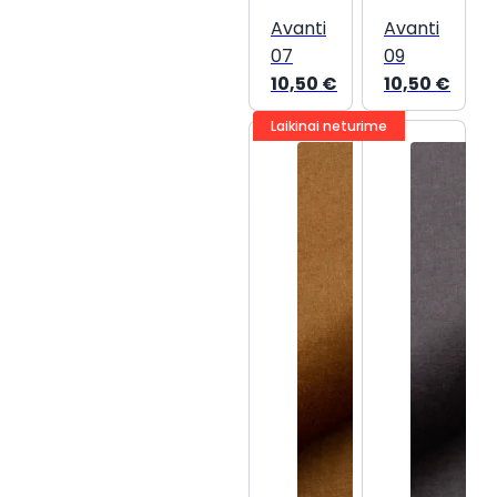
Avanti
Avanti
07
09
10,50
€
10,50
€
Laikinai neturime