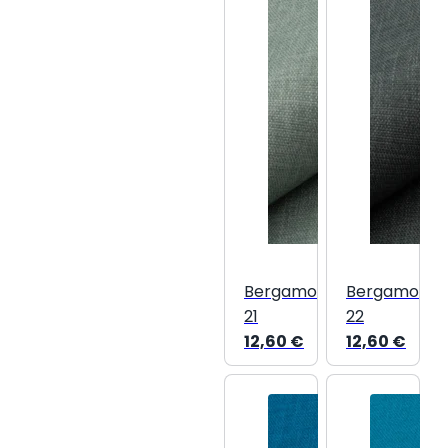
Bergamo
Bergamo
21
22
12,60
€
12,60
€