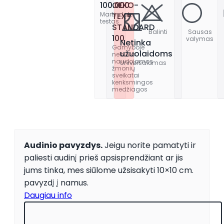
100.000
OEKO-
Martindale
TEX®
testas
STANDARD
Balinti
Sausas
100
valymas
Netinka
Gamyboje
užuolaidoms
nebuvo
naudojamos
Universalumas
žmonių
sveikatai
kenksmingos
medžiagos
Audinio pavyzdys.
Jeigu norite pamatyti ir
paliesti audinį prieš apsisprendžiant ar jis
jums tinka, mes siūlome užsisakyti 10×10 cm.
pavyzdį į namus.
Daugiau info