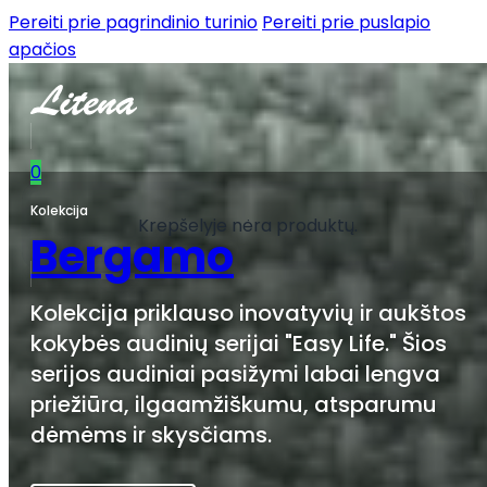
Pereiti prie pagrindinio turinio
Pereiti prie puslapio
apačios
0
Kolekcija
Krepšelyje nėra produktų.
Bergamo
Kolekcija priklauso inovatyvių ir aukštos
kokybės audinių serijai "Easy Life." Šios
serijos audiniai pasižymi labai lengva
priežiūra, ilgaamžiškumu, atsparumu
dėmėms ir skysčiams.