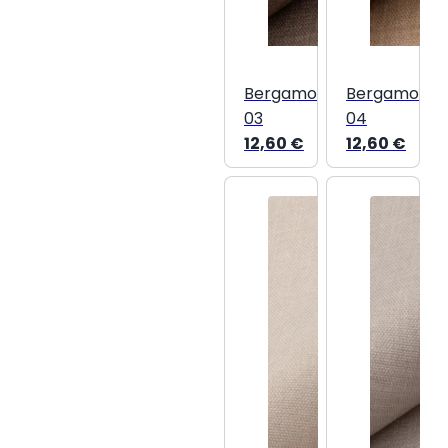
Bergamo
Bergamo
03
04
12,60
€
12,60
€