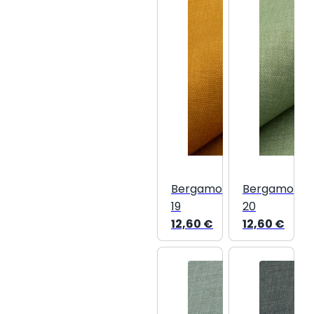
Bergamo
Bergamo
19
20
12,60
€
12,60
€