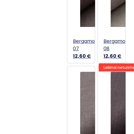
Bergamo
Bergamo
07
08
12,60
€
12,60
€
Laikinai neturim