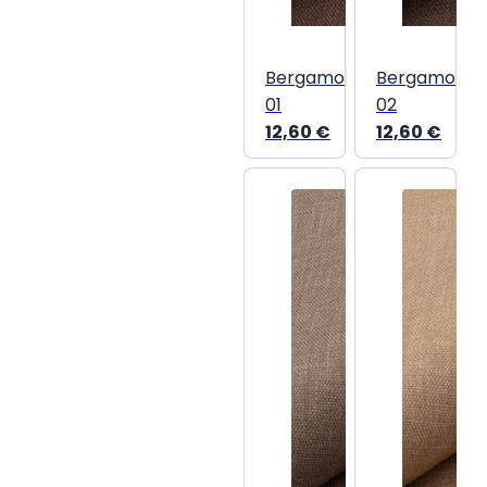
Bergamo
Bergamo
01
02
12,60
€
12,60
€