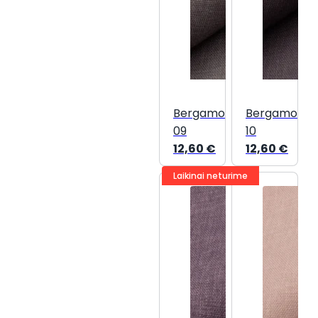
Bergamo
Bergamo
09
10
12,60
€
12,60
€
Laikinai neturime