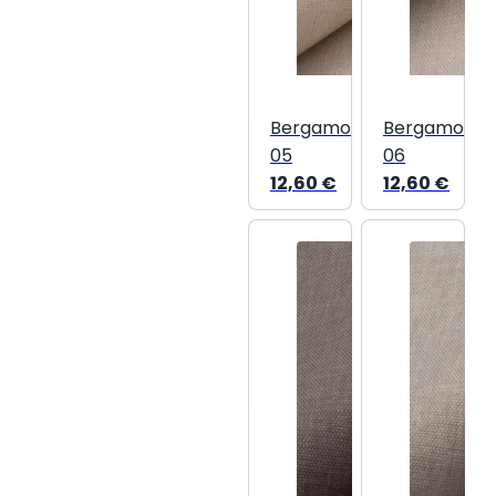
Bergamo
Bergamo
05
06
12,60
€
12,60
€