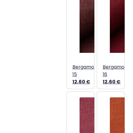
Bergamo
Bergamo
15
16
12,60
€
12,60
€