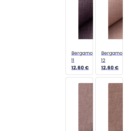
Bergamo
Bergamo
11
12
12,60
€
12,60
€