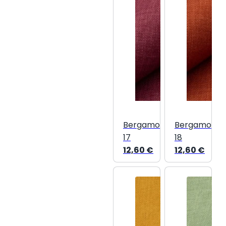
Bergamo
Bergamo
17
18
12,60
€
12,60
€