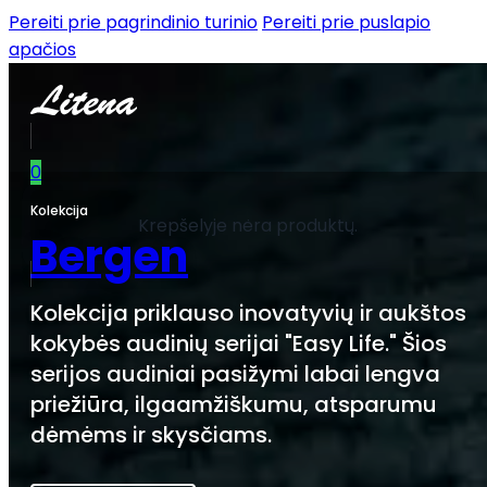
Pereiti prie pagrindinio turinio
Pereiti prie puslapio
apačios
0
Kolekcija
Krepšelyje nėra produktų.
Bergen
Kolekcija priklauso inovatyvių ir aukštos
kokybės audinių serijai "Easy Life." Šios
serijos audiniai pasižymi labai lengva
priežiūra, ilgaamžiškumu, atsparumu
dėmėms ir skysčiams.