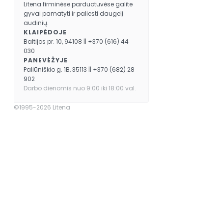
Litena firminėse parduotuvėse galite
gyvai pamatyti ir paliesti daugelį
audinių.
KLAIPĖDOJE
Baltijos pr. 10, 94108 || +370 (616) 44
030
PANEVĖŽYJE
Paliūniškio g. 1B, 35113 || +370 (682) 28
902
Darbo dienomis nuo 9:00 iki 18:00 val.
©1995-2026 Litena