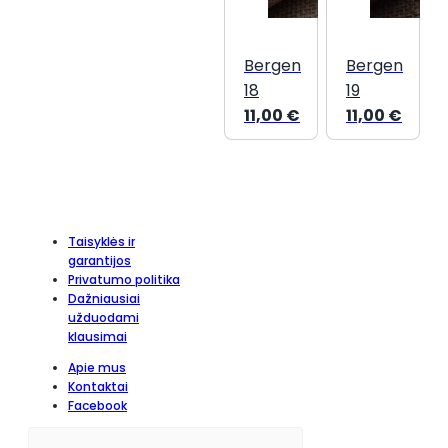
Bergen
Bergen
18
19
11,00
€
11,00
€
Taisyklės ir
garantijos
Privatumo politika
Dažniausiai
užduodami
klausimai
Apie mus
Kontaktai
Facebook