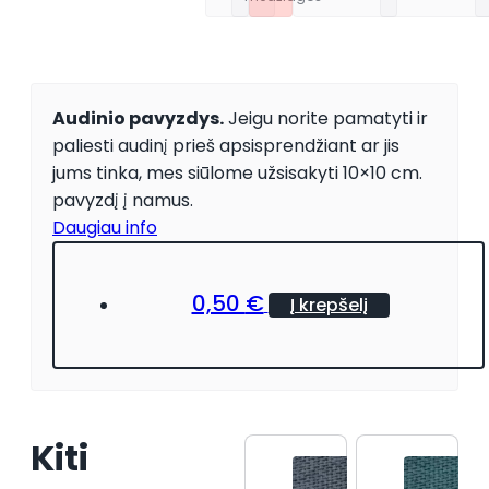
Audinio pavyzdys.
Jeigu norite pamatyti ir
paliesti audinį prieš apsisprendžiant ar jis
jums tinka, mes siūlome užsisakyti 10×10 cm.
pavyzdį į namus.
Daugiau info
0,50
€
Į krepšelį
Kiti