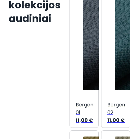
kolekcijos
audiniai
Bergen
Bergen
01
02
11,00
€
11,00
€