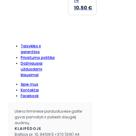
14
10,50
€
Taisyklės ir
garantijos
Privatumo politika
Dažniausiai
užduodami
klausimai
Apie mus
Kontaktai
Facebook
Litena firminėse parduotuvėse galite
gyvai pamatyti ir paliesti daugelį
audinių.
KLAIPĖDOJE
Baltijos pr. 10, 94108 || +370 (616) 44