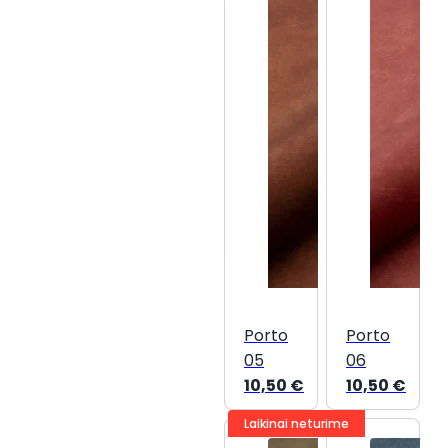
Porto
Porto
05
06
10,50
€
10,50
€
Laikinai neturime