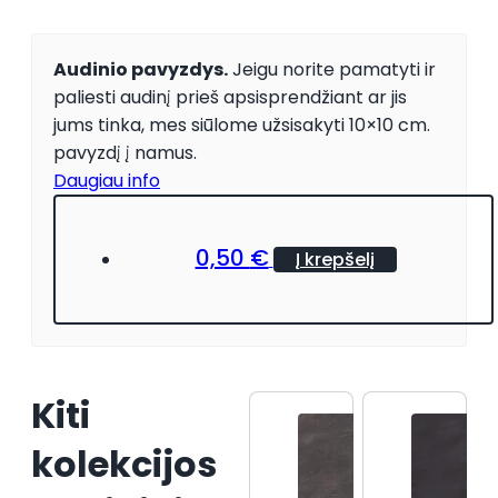
Audinio pavyzdys.
Jeigu norite pamatyti ir
paliesti audinį prieš apsisprendžiant ar jis
jums tinka, mes siūlome užsisakyti 10×10 cm.
pavyzdį į namus.
Daugiau info
0,50
€
Į krepšelį
Kiti
kolekcijos