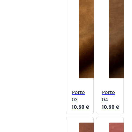
Porto
Porto
03
04
10,50
€
10,50
€