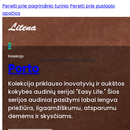
Pereiti prie pagrindinio turinio
Pereiti prie puslapio
apačios
0
Kolekcija
Krepšelyje nėra produktų.
Porto
Kolekcija priklauso inovatyvių ir aukštos
kokybės audinių serijai "Easy Life." Šios
serijos audiniai pasižymi labai lengva
priežiūra, ilgaamžiškumu, atsparumu
dėmėms ir skysčiams.