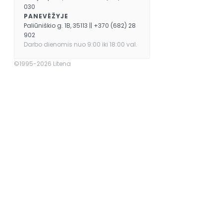
030
PANEVĖŽYJE
Paliūniškio g. 1B, 35113 || +370 (682) 28
902
Darbo dienomis nuo 9:00 iki 18:00 val.
©1995-2026 Litena