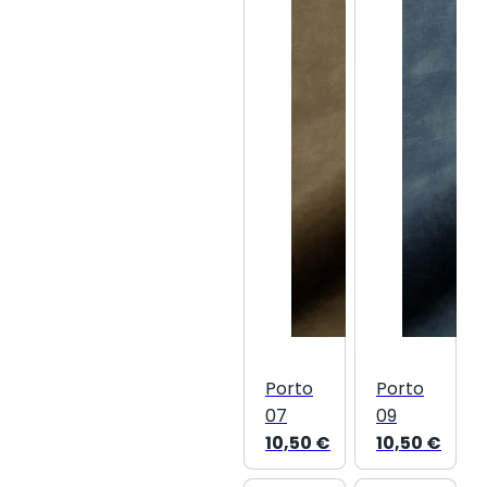
Porto
Porto
07
09
10,50
€
10,50
€