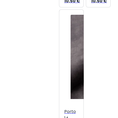
10,50
€
10,50
€
Porto