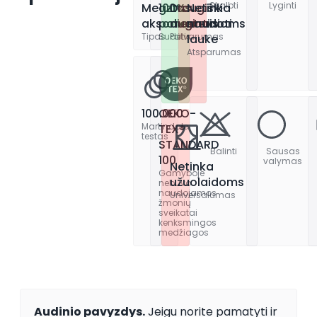
Skalbti
Lyginti
Megztas
100%
Draugiški
Netinka
aksomas
poliesteris
augintiniams
naudoti
Tipas
Sudėtis
Patvarumas
lauke
Atsparumas
100.000
OEKO-
Martindale
TEX®
testas
STANDARD
Balinti
Sausas
100
valymas
Netinka
Gamyboje
užuolaidoms
nebuvo
naudojamos
Universalumas
žmonių
sveikatai
kenksmingos
medžiagos
Audinio pavyzdys.
Jeigu norite pamatyti ir