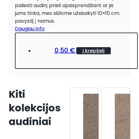
paliesti audinį prieš apsisprendžiant ar jis
jums tinka, mes siūlome užsisakyti 10×10 cm.
pavyzdį į namus.
Daugiau info
0,50
€
Į krepšelį
Kiti
kolekcijos
audiniai