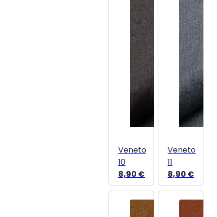
Veneto
Veneto
10
11
8,90
€
8,90
€