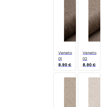
Veneto
Veneto
01
02
8,90
€
8,90
€