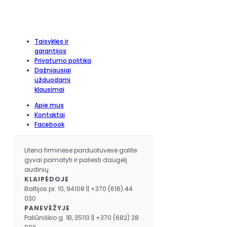
Taisyklės ir
garantijos
Privatumo politika
Dažniausiai
užduodami
klausimai
Apie mus
Kontaktai
Facebook
Litena firminėse parduotuvėse galite
gyvai pamatyti ir paliesti daugelį
audinių.
KLAIPĖDOJE
Baltijos pr. 10, 94108 || +370 (616) 44
030
PANEVĖŽYJE
Paliūniškio g. 1B, 35113 || +370 (682) 28