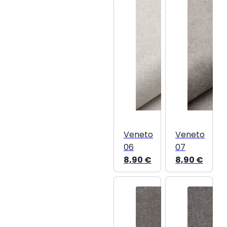
Veneto
Veneto
06
07
8,90
€
8,90
€