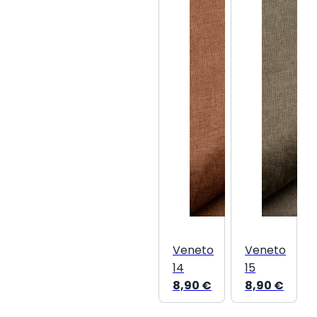
Veneto
Veneto
14
15
8,90
€
8,90
€