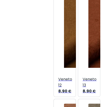
Veneto
Veneto
12
13
8,90
€
8,90
€