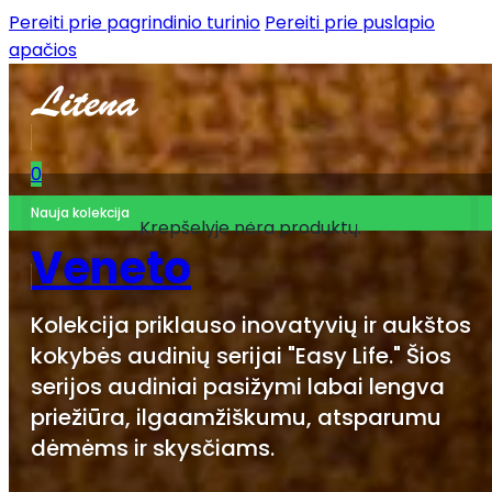
Pereiti prie pagrindinio turinio
Pereiti prie puslapio
apačios
0
Nauja kolekcija
Krepšelyje nėra produktų.
Veneto
Kolekcija priklauso inovatyvių ir aukštos
kokybės audinių serijai "Easy Life." Šios
serijos audiniai pasižymi labai lengva
priežiūra, ilgaamžiškumu, atsparumu
dėmėms ir skysčiams.